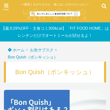
ー面倒くさがりだけど、食にはこだわりたい人にー
MENU
【最大29%OFF・主食コミ300kcal】「FIT FOOD HOME」は
レンチンだけでオートミールが試せるよ！
ホーム
お魚サブスク
Bon Quish（ボンキッシュ）
Bon Quish（ボンキッシュ）