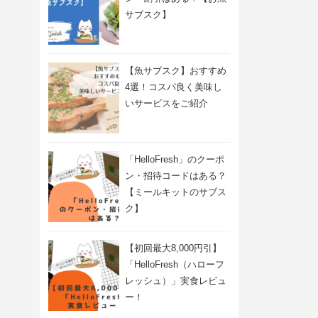
サブスク】
【魚サブスク】おすすめ
4選！コスパ良く美味し
いサービスをご紹介
「HelloFresh」のクーポ
ン・招待コードはある？
【ミールキットのサブス
ク】
【初回最大8,000円引】
「HelloFresh（ハローフ
レッシュ）」実食レビュ
ー！