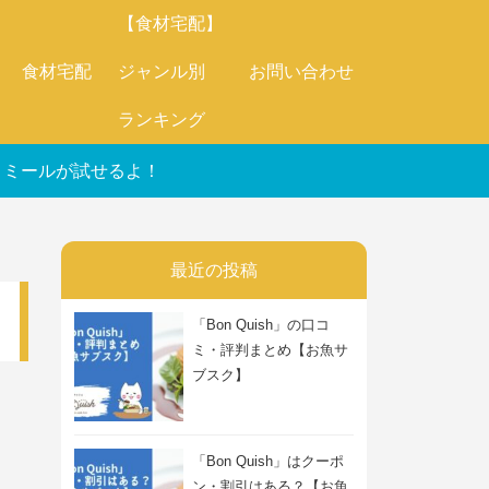
【食材宅配】
食材宅配
ジャンル別
お問い合わせ
ランキング
オートミールが試せるよ！
最近の投稿
「Bon Quish」の口コ
ミ・評判まとめ【お魚サ
ブスク】
「Bon Quish」はクーポ
ン・割引はある？【お魚