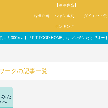
【冷凍弁当】
冷凍弁当
ジャンル別
ダイエット食
ランキング
食コミ300kcal】「FIT FOOD HOME」はレンチンだけで
ワークの記事一覧