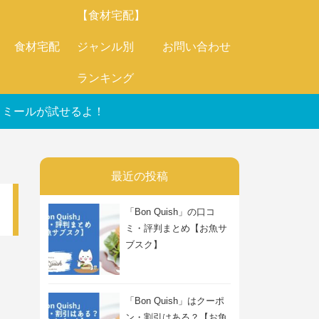
【食材宅配】
食材宅配
ジャンル別
お問い合わせ
ランキング
オートミールが試せるよ！
最近の投稿
「Bon Quish」の口コ
ミ・評判まとめ【お魚サ
ブスク】
「Bon Quish」はクーポ
ン・割引はある？【お魚