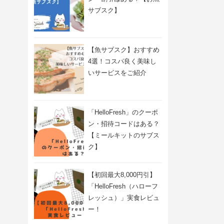
サブスク】
【魚サブスク】おすすめ
4選！コスパ良く美味し
いサービスをご紹介
「HelloFresh」のクーポ
ン・招待コードはある？
【ミールキットのサブス
ク】
【初回最大8,000円引】
「HelloFresh（ハローフ
レッシュ）」実食レビュ
ー！