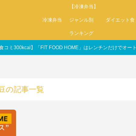
【冷凍弁当】
冷凍弁当
ジャンル別
ダイエット食
ランキング
食コミ300kcal】「FIT FOOD HOME」はレンチンだけで
豆の記事一覧