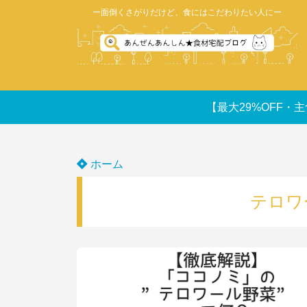
ー面倒くさがりだけど、食にはこだわりたい人にー
【最大29%OFF・主
ホーム
テロワ