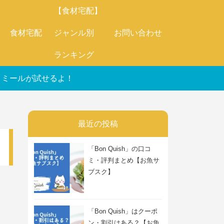
【食材宅配】
食材宅配
ジャンル別
お問い合わせ
ランキング
オートミールが試せるよ！
最近の投稿
「Bon Quish」の口コ
ミ・評判まとめ【お魚サ
ブスク】
「Bon Quish」はクーポ
ン・割引はある？【お魚