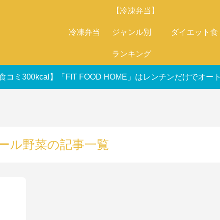
【冷凍弁当】
冷凍弁当
ジャンル別
ダイエット食
ランキング
食コミ300kcal】「FIT FOOD HOME」はレンチンだけで
ール野菜の記事一覧