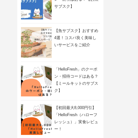
サブスク】
【魚サブスク】おすすめ
4選！コスパ良く美味し
いサービスをご紹介
「HelloFresh」のクーポ
ン・招待コードはある？
【ミールキットのサブス
ク】
【初回最大8,000円引】
「HelloFresh（ハローフ
レッシュ）」実食レビュ
ー！