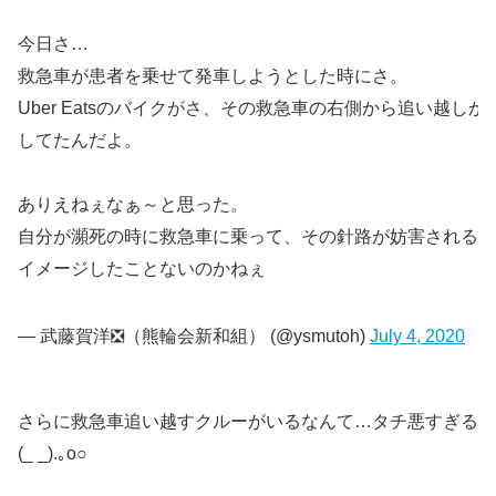
今日さ…
救急車が患者を乗せて発車しようとした時にさ。
Uber Eatsのバイクがさ、その救急車の右側から追い越しか
してたんだよ。
ありえねぇなぁ～と思った。
自分が瀕死の時に救急車に乗って、その針路が妨害されるっ
イメージしたことないのかねぇ
— 武藤賀洋❎（熊輪会新和組） (@ysmutoh)
July 4, 2020
さらに救急車追い越すクルーがいるなんて…タチ悪すぎる
(_ _).｡o○