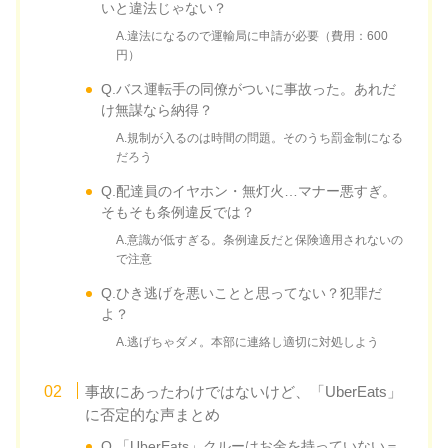
いと違法じゃない？
A.違法になるので運輸局に申請が必要（費用：600
円）
Q.バス運転手の同僚がついに事故った。あれだ
け無謀なら納得？
A.規制が入るのは時間の問題。そのうち罰金制になる
だろう
Q.配達員のイヤホン・無灯火…マナー悪すぎ。
そもそも条例違反では？
A.意識が低すぎる。条例違反だと保険適用されないの
で注意
Q.ひき逃げを悪いことと思ってない？犯罪だ
よ？
A.逃げちゃダメ。本部に連絡し適切に対処しよう
事故にあったわけではないけど、「UberEats」
に否定的な声まとめ
Q.「UberEats」クルーはお金を持っていない＝