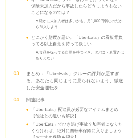
保険未加入だから事故したらどうしようもない
ことになるのでは？
A.確かに未加入者は多いかも。月1,000円弱なのだか
ら加入しよう
とにかく態度が悪い。「UberEats」の看板背負
ってる以上自覚を持って欲しい
A.食品を扱ってる自覚を持つべき。タバコ・直置きは
ありえない
まとめ：「UberEats」クルーの評判が悪すぎ
る。あなたも同じように見られないよう、徹底
した安全運転を
関連記事
「UberEats」配達員が必要なアイテムまとめ
【他社との違いも解説】
「UberEats」でひき逃げ事故？加害者になりた
くなければ、絶対に自転車保険に入りましょう
【おすすめ保険も紹介】