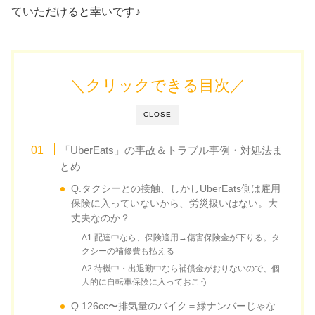
ていただけると幸いです♪
＼クリックできる目次／
CLOSE
「UberEats」の事故＆トラブル事例・対処法ま
とめ
Q.タクシーとの接触、しかしUberEats側は雇用
保険に入っていないから、労災扱いはない。大
丈夫なのか？
A1.配達中なら、保険適用→傷害保険金が下りる。タ
クシーの補修費も払える
A2.待機中・出退勤中なら補償金がおりないので、個
人的に自転車保険に入っておこう
Q.126cc〜排気量のバイク＝緑ナンバーじゃな