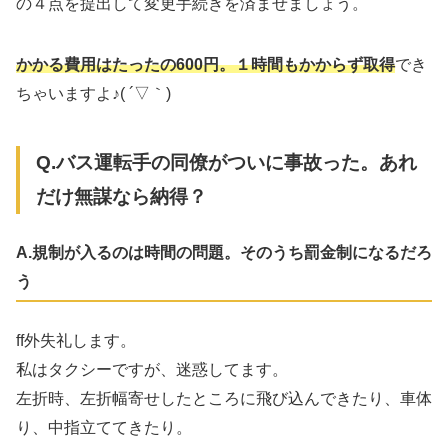
の４点を提出して変更手続きを済ませましょう。
かかる費用は
た
ったの600円。１時間もかからず取得
でき
ちゃいますよ♪( ´▽｀)
Q.バス運転手の同僚がついに事故った。あれ
だけ無謀なら納得？
A.規制が入るのは時間の問題。そのうち罰金制になるだろ
う
ff外失礼します。
私はタクシーですが、迷惑してます。
左折時、左折幅寄せしたところに飛び込んできたり、車体叩
り、中指立ててきたり。