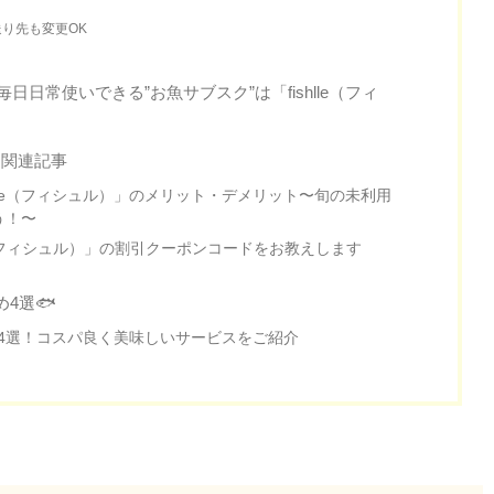
り先も変更OK
毎日日常使いできる”お魚サブスク”は「fishlle（フィ
）」関連記事
hlle（フィシュル）」のメリット・デメリット〜旬の未利用
う！〜
lle（フィシュル）」の割引クーポンコードをお教えします
4選🐟
4選！コスパ良く美味しいサービスをご紹介