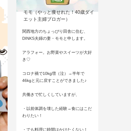
モモ（やっと痩せれた！40歳ダイ
エット主婦ブロガー）
関西地方のちょっぴり田舎に住む、
DINKS夫婦の妻・モモと申します。
アラフォー。お野菜やスイーツが大好
き♡
コロナ禍で10kg増（泣）→半年で
46kgと元に戻すことができました♪
共働きで忙しくしていますが、
・以前体調を壊した経験→食にはこだ
わりたい！
・でも料理に時間はかけたくない！