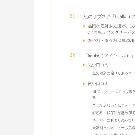
魚のサブスク「fishll
福岡の漁師さん達が、規
た”お魚サブスクサービス
着色料・保存料は無添加
「fishlle（フィシュ
悪い口コミ
魚の種類に偏りがある？
良い口コミ
NHK「クローズアップ現
る
ゴミが少ない！セロテー
着色料・保存料が無添加
スーパーにあまり売って
夫婦別々のメニューも気