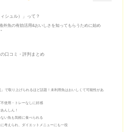
e（フィシュル）」って？
格外魚の有効活用&おいしさを知ってもらうために始め
”
ル）」の口コミ・評判まとめ
代」で取り上げられるほど話題！未利用魚はおいしくて可能性があ
プ不使用・トレーなしに好感
であんしん！
いない魚も気軽に食べられる
軽に考えられ、ダイエットメニューにも一役