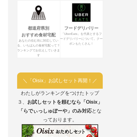
都道府県別
フードデリバリー
「UberEats」を代表とするフ
おすすめ食材宅配
ードデリバリーについて。クー
あなたの住む街に対応してい
ポンもたくさん！
る、いちばんの食材宅配って？
ランキングでお伝えしていきま
す
＼「Oisix」お試しセット再開！／
わたしがランキングをつけたトップ
３、
お試しセットを頼むなら「Oisix」
「らでぃっしゅぼーや」のみ対応
とな
っております。