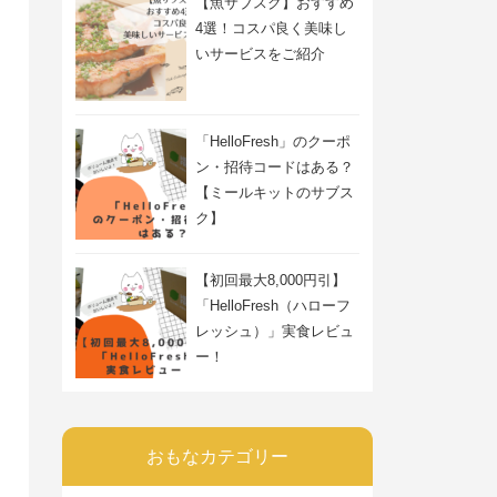
【魚サブスク】おすすめ
4選！コスパ良く美味し
いサービスをご紹介
「HelloFresh」のクーポ
ン・招待コードはある？
【ミールキットのサブス
ク】
【初回最大8,000円引】
「HelloFresh（ハローフ
レッシュ）」実食レビュ
ー！
おもなカテゴリー