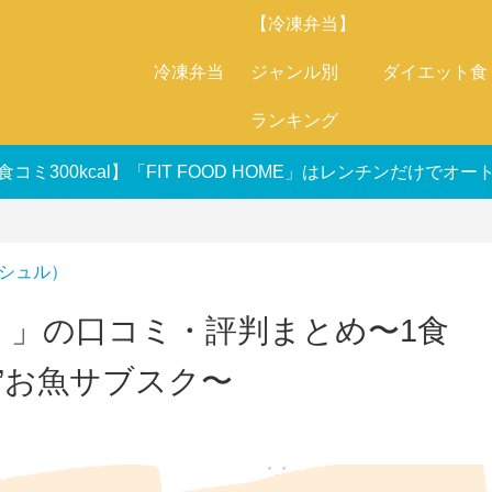
【冷凍弁当】
冷凍弁当
ジャンル別
ダイエット食
ランキング
食コミ300kcal】「FIT FOOD HOME」はレンチンだけで
フィシュル）
ュル）」の口コミ・評判まとめ〜1食
る”お魚サブスク〜