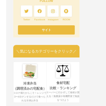
FOLLOW
Twitter
Facebook
instagram
ROOM
＼気になるカテゴリーをクリック／
食材宅配
冷凍弁当
比較・ランキング
（調理済みの宅配食）
スーパーに行かずして食材が買
コロナ禍だからこそ！レンジで
える！無農薬や有機野菜で免疫
3〜4分チンするだけで食べら
をつけよう
れる冷凍お弁当