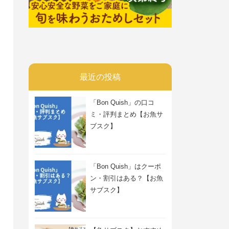
最近の投稿
「Bon Quish」の口コ
ミ・評判まとめ【お魚サ
ブスク】
「Bon Quish」はクーポ
ン・割引はある？【お魚
サブスク】