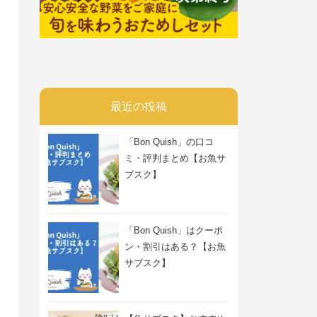
最近の投稿
「Bon Quish」の口コ
ミ・評判まとめ【お魚サ
ブスク】
「Bon Quish」はクーポ
ン・割引はある？【お魚
サブスク】