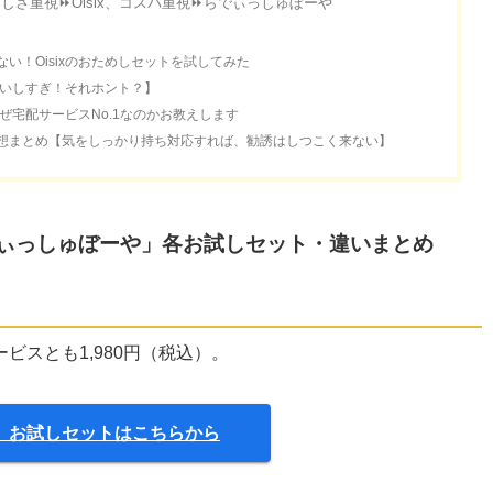
さ重視⏩Oisix、コスパ重視⏩らでぃっしゅぼーや
い！Oisixのおためしセットを試してみた
おいしすぎ！それホント？】
なぜ宅配サービスNo.1なのかお教えします
想まとめ【気をしっかり持ち対応すれば、勧誘はしつこく来ない】
らでぃっしゅぼーや」各お試しセット・違いまとめ
ービスとも1,980円（税込）。
ix」お試しセットはこちらから