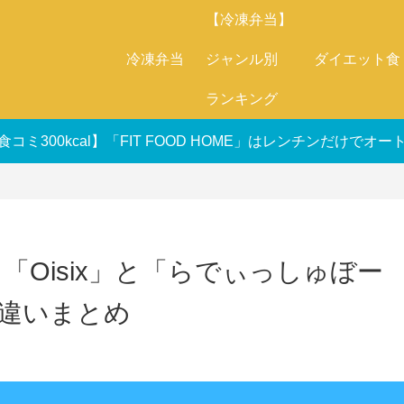
【冷凍弁当】
冷凍弁当
ジャンル別
ダイエット食
ランキング
食コミ300kcal】「FIT FOOD HOME」はレンチンだけで
】「Oisix」と「らでぃっしゅぼー
違いまとめ