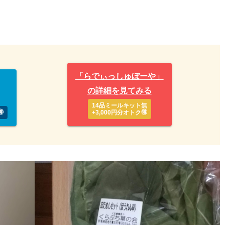
「らでぃっしゅぼーや」
の詳細を見てみる
14品ミールキット無

+3,000円分オトク🉐