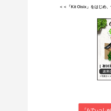
＜＜「Kit Oisix」をは
「らでぃっしゅ