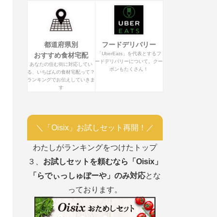
都道府県別
フードデリバリー
「UberEats」を代表とするフ
おすすめ食材宅配
ードデリバリーについて。クー
あなたの住む街に対応してい
ポンもたくさん！
る、いちばんの食材宅配って？
ランキングでお伝えしていきま
す
＼「Oisix」お試しセット再開！／
わたしがランキングをつけたトップ
３、
お試しセットを頼むなら「Oisix」
「らでぃっしゅぼーや」のみ対応
とな
っております。