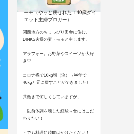
モモ（やっと痩せれた！40歳ダイ
エット主婦ブロガー）
関西地方のちょっぴり田舎に住む、
DINKS夫婦の妻・モモと申します。
アラフォー。お野菜やスイーツが大好
き♡
コロナ禍で10kg増（泣）→半年で
46kgと元に戻すことができました♪
共働きで忙しくしていますが、
・以前体調を壊した経験→食にはこだ
わりたい！
・でも料理に時間はかけたくない！