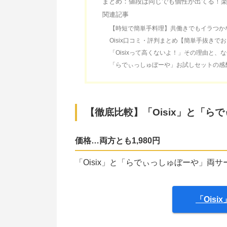
まとめ：値段は同じでも個性が出てる！楽し
関連記事
【時短で簡単手料理】共働きでもイラつかな
Oisix口コミ・評判まとめ【簡単手抜きで
「Oisixって高くないよ！」その理由と、
「らでぃっしゅぼーや」お試しセットの感
【徹底比較】「Oisix」と「
価格…両方とも1,980円
「Oisix」と「らでぃっしゅぼーや」両サ
「Ois