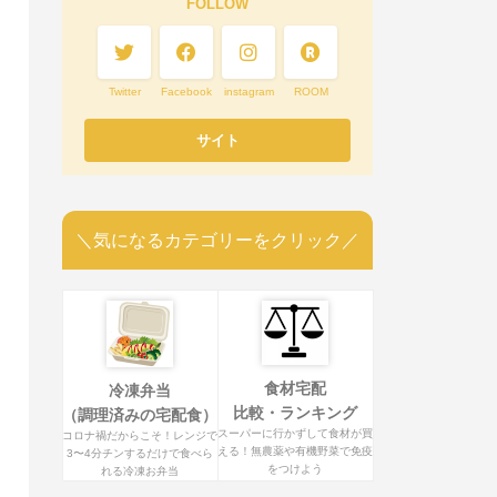
FOLLOW
Twitter
Facebook
instagram
ROOM
＼気になるカテゴリーをクリック／
食材宅配
冷凍弁当
比較・ランキング
（調理済みの宅配食）
スーパーに行かずして食材が買
コロナ禍だからこそ！レンジで
える！無農薬や有機野菜で免疫
3〜4分チンするだけで食べら
をつけよう
れる冷凍お弁当