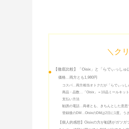
＼ク
【徹底比較】「Oisix」と「らでぃっし
価格…両方とも1,980円
コスパ…両方相当オトクだが「らでぃっしゅ
商品・品数…「Oisix」＝10品ミールキ
支払い方法
勧誘の電話…両者とも、きちんとした意思
登録後のDM…OisixのDMは2日に1度。
【個人的感想】Oisixの方が勧誘がガツ