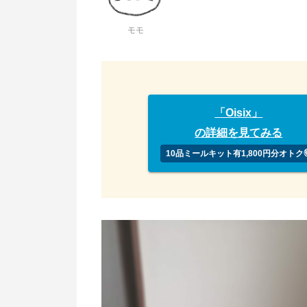
モモ
「Oisix」
の詳細を見てみる
10品ミールキット有1,800円分オトク