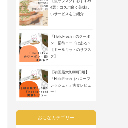
【魚サブスク】おすすめ
4選！コスパ良く美味し
いサービスをご紹介
「HelloFresh」のクーポ
ン・招待コードはある？
【ミールキットのサブス
ク】
【初回最大8,000円引】
「HelloFresh（ハローフ
レッシュ）」実食レビュ
ー！
おもなカテゴリー