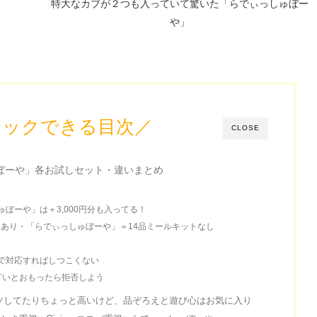
特大なカブが２つも入っていて驚いた「らでぃっしゅぼー
や」
リックできる目次／
CLOSE
ゅぼーや」各お試しセット・違いまとめ
ぼーや」は＋3,000円分も入ってる！
ットあり・「らでぃっしゅぼーや」＝14品ミールキットなし
で対応すればしつこくない
うざいとおもったら拒否しよう
ガツしてたりちょっと高いけど、品ぞろえと遊び心はお気に入り