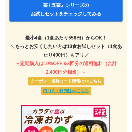
菜 / 五菜』シリーズの
お試しセットをチェックしてみる
最小4食（1食あたり556円）からOK！
＼
もっとお安くしたい方は10食お試しセット（1食あ
たり490円）もアリ／
－定期購入は10%OFF &3回分の送料無料（合計
2,400円分相当）－
クーポン・招待コード情報は>>こちら
口コミ・評判は>>こちら