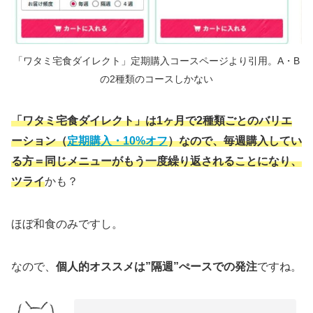
「ワタミ宅食ダイレクト」定期購入コースページより引用。A・B
の2種類のコースしかない
「ワタミ宅食ダイレクト」は1ヶ月で2種類ごとのバリエ
ーション（
定期購入・10%オフ
）なので、毎週購入してい
る方＝同じメニューがもう一度繰り返されることになり、
ツライ
かも？
ほぼ和食のみですし。
なので、
個人的オススメは”隔週”ぺースでの発注
ですね。