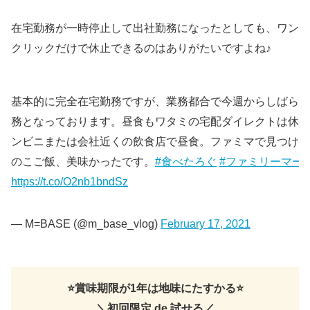
在宅勤務が一時停止して出社勤務になったとしても、ワン
クリックだけで休止できるのはありがたいですよね♪
基本的に完全在宅勤務ですが、業務都合で今週からしばらく
務となっております。昼食もワタミの宅配ダイレクトは休止
ンビニまたは会社近くの飲食店で昼食。ファミマで見つけた
のこご飯、美味かったです。
#食べたろぐ
#ファミリーマー
https://t.co/O2nb1bndSz
— M=BASE (@m_base_vlog)
February 17, 2021
⭐️賞味期限が1年は地味にたすかる⭐️
＼初回限定 de 試せる／