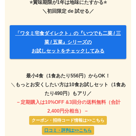
⭐️賞味期限が1年は地味にたすかる⭐️
＼初回限定 de 試せる／
「ワタミ宅食ダイレクト」の『いつでも二菜 / 三
菜 / 五菜』シリーズの
お試しセットをチェックしてみる
最小4食（1食あたり556円）からOK！
＼
もっとお安くしたい方は10食お試しセット（1食あ
たり490円）もアリ／
－定期購入は10%OFF &3回分の送料無料（合計
2,400円分相当）－
クーポン・招待コード情報は>>こちら
口コミ・評判は>>こちら