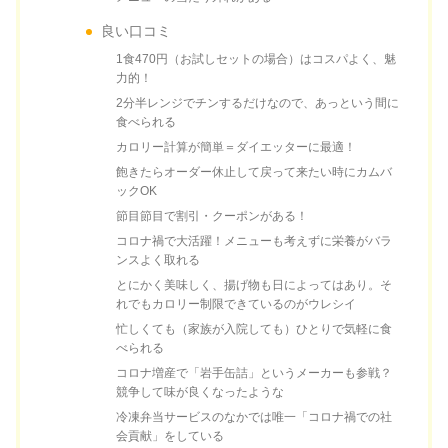
良い口コミ
1食470円（お試しセットの場合）はコスパよく、魅
力的！
2分半レンジでチンするだけなので、あっという間に
食べられる
カロリー計算が簡単＝ダイエッターに最適！
飽きたらオーダー休止して戻って来たい時にカムバ
ックOK
節目節目で割引・クーポンがある！
コロナ禍で大活躍！メニューも考えずに栄養がバラ
ンスよく取れる
とにかく美味しく、揚げ物も日によってはあり。そ
れでもカロリー制限できているのがウレシイ
忙しくても（家族が入院しても）ひとりで気軽に食
べられる
コロナ増産で「岩手缶詰」というメーカーも参戦？
競争して味が良くなったような
冷凍弁当サービスのなかでは唯一「コロナ禍での社
会貢献」をしている