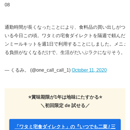
08
通勤時間が長くなったことにより、食料品の買い出しがつら
いる今日この頃。ワタミの宅食ダイレクトを隔週で頼んだ上
ンミールキットを週1日で利用することにしました。メニュ
る負担がなくなるだけで、生活がだいぶラクになりそう。( ´ ▽ 
— くるみ。 (@one_call_call_1)
October 11, 2020
⭐️賞味期限が1年は地味にたすかる⭐️
＼初回限定 de 試せる／
「ワタミ宅食ダイレクト」の『いつでも二菜 / 三