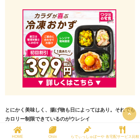
とにかく美味しく、揚げ物も日によってはあり。それでも
カロリー制限できているのがウレシイ
以下の投稿のお方は、おいしすぎて
定期購入（常時10%引
HOME
Oisix
らでぃっしゅぼーや
各宅配サービス比較