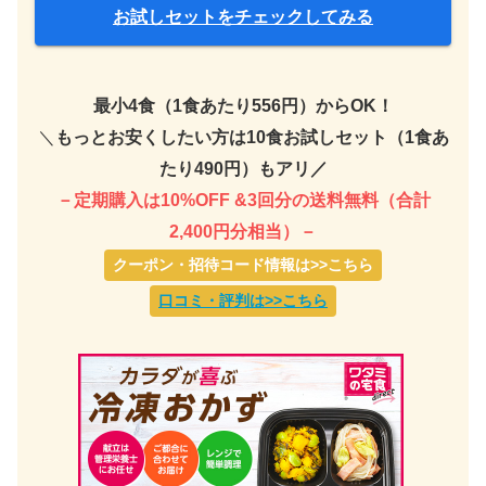
お試しセットをチェックしてみる
最小4食（1食あたり556円）からOK！
＼
もっとお安くしたい方は10食お試しセット（1食あ
たり490円）もアリ／
－定期購入は10%OFF &3回分の送料無料（合計
2,400円分相当）－
クーポン・招待コード情報は>>こちら
口コミ・評判は>>こちら