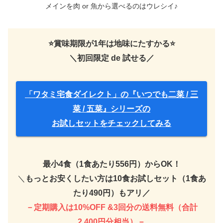
メインを肉 or 魚から選べるのはウレシイ♪
⭐️賞味期限が1年は地味にたすかる⭐️
＼初回限定 de 試せる／
「ワタミ宅食ダイレクト」の『いつでも二菜 / 三
菜 / 五菜』シリーズの
お試しセットをチェックしてみる
最小4食（1食あたり556円）からOK！
＼
もっとお安くしたい方は10食お試しセット（1食あ
たり490円）もアリ／
－定期購入は10%OFF &3回分の送料無料（合計
2,400円分相当）－