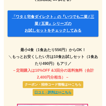
「ワタミ宅食ダイレクト」の『いつでも二菜 / 三
菜 / 五菜』シリーズの
お試しセットをチェックしてみる
最小4食（1食あたり556円）からOK！
＼
もっとお安くしたい方は10食お試しセット（1食あ
たり490円）もアリ／
－定期購入は10%OFF &3回分の送料無料（合計
2,400円分相当）－
クーポン・招待コード情報は>>こちら
口コミ・評判は>>こちら