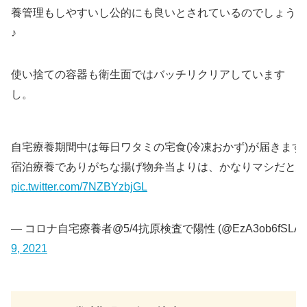
養管理もしやすいし公的にも良いとされているのでしょう
♪
使い捨ての容器も衛生面ではバッチリクリアしています
し。
自宅療養期間中は毎日ワタミの宅食(冷凍おかず)が届きます
宿泊療養でありがちな揚げ物弁当よりは、かなりマシだと思
pic.twitter.com/7NZBYzbjGL
— コロナ自宅療養者@5/4抗原検査で陽性 (@EzA3ob6fSLAs
9, 2021