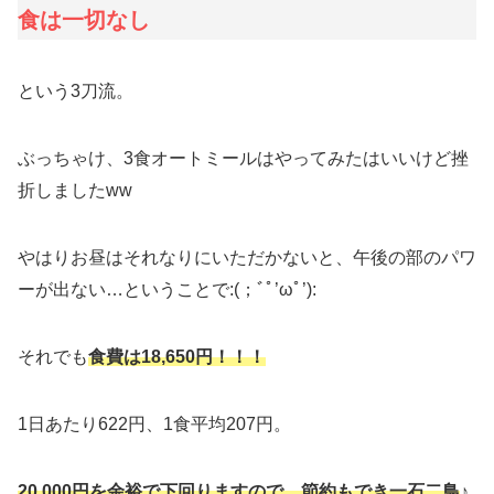
食は一切なし
という3刀流。
ぶっちゃけ、3食オートミールはやってみたはいいけど挫
折しましたww
やはりお昼はそれなりにいただかないと、午後の部のパワ
ーが出ない…ということで:(；ﾞﾟ’ωﾟ’):
それでも
食費は18,650円！！！
1日あたり622円、1食平均207円。
20,000円を余裕で下回りますので、節約もでき一石二鳥
♪