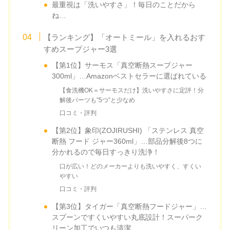
最重視は「洗いやすさ」！毎日のことだから
ね…
【ランキング】「オートミール」を入れるおす
すめスープジャー3選
【第1位】サーモス「真空断熱スープジャー
300ml」…Amazonベストセラーに選ばれている
【食洗機OK＝サーモスだけ】洗いやすさに定評！分
解後パーツも”5つ”と少なめ
口コミ・評判
【第2位】象印(ZOJIRUSHI) 「ステンレス 真空
断熱 フード ジャー360ml」…部品分解後8つに
分かれるので毎日すっきり洗浄！
口が広い！どのメーカーよりも洗いやすく、すくい
やすい
口コミ・評判
【第3位】タイガー「真空断熱フードジャー」…
スプーンですくいやすい丸底設計！スーパーク
リーン加工でいつも清潔